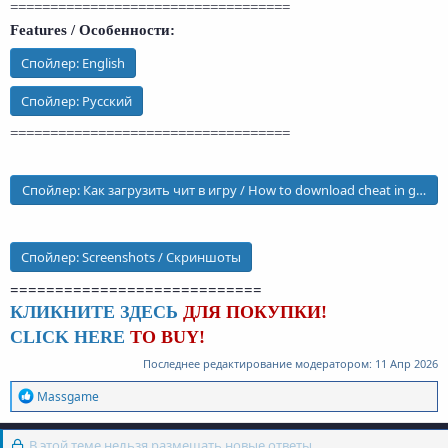
===================================
Features / Особенности:
Спойлер:
English
Спойлер:
Русский
===================================
Спойлер:
Как загрузить чит в игру / How to download cheat in game
Спойлер:
Screenshots / Скриншоты
============================
КЛИКНИТЕ ЗДЕСЬ
ДЛЯ ПОКУПКИ!
CLICK HERE
TO BUY!
Последнее редактирование модератором:
11 Апр 2026
Р
Massgame
е
а
к
В этой теме нельзя размещать новые ответы.