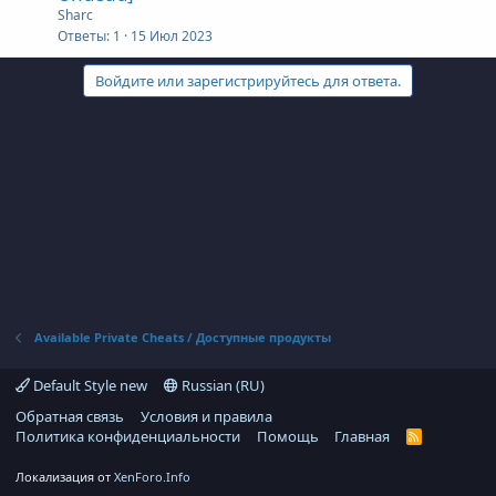
к
Sharc
а
л
р
Ответы
1
15 Июл 2023
е
Войдите или зарегистрируйтесь для ответа.
т
о
а
Available Private Cheats / Доступные продукты
Default Style new
Russian (RU)
Обратная связь
Условия и правила
Политика конфиденциальности
Помощь
Главная
R
S
S
Локализация от
XenForo.Info