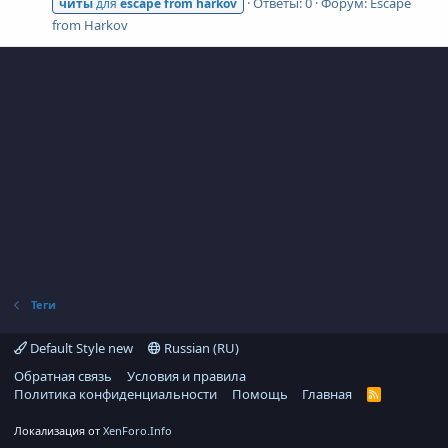
Ответы: 0
Форум:
Escape
читы
для
escape
from
harkov
from Harkov
Теги
Default Style new
Russian (RU)
Обратная связь
Условия и правила
Политика конфиденциальности
Помощь
Главная
R
S
S
Локализация от
XenForo.Info