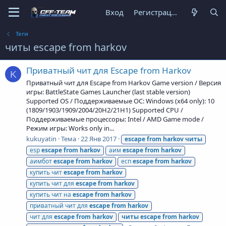
Вход
Регистрация
Теги
читы escape from harkov
Приватный чит для Escape from Harkov
K
Приватный чит для Escape from Harkov Game version / Версия
игры: BattleState Games Launcher (last stable version)
Supported OS / Поддерживаемые ОС: Windows (x64 only): 10
(1809/1903/1909/2004/20H2/21H1) Supported CPU /
Поддерживаемые процессоры: Intel / AMD Game mode /
Режим игры: Works only in...
kukuyatin
Тема
22 Янв 2017
escape
from
harkov
читы
esp
escape
from
harkov
аим
escape
from
harkov
аимбот
escape
from
harkov
есп
escape
from
harkov
купить чит
escape
from
harkov
купить чит для
escape
from
harkov
купить чит на
escape
from
harkov
приватный чит для
escape
from
harkov
чит для
escape
from
harkov
читы
escape
from
harkov