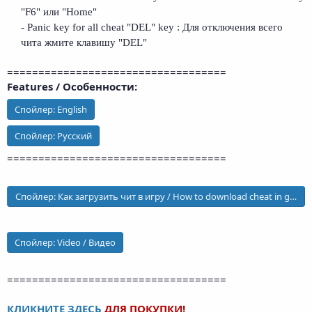
"F6" или "Home"
- Panic key for all cheat "DEL" key : Для отключения всего
чита жмите клавишу "DEL"
===================================
Features / Особенности:
Спойлер:
English
Спойлер:
Русский
===================================
Спойлер:
Как загрузить чит в игру / How to download cheat in game
Спойлер:
Video / Видео
===================================
КЛИКНИТЕ ЗДЕСЬ
ДЛЯ ПОКУПКИ!