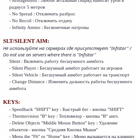
- Armageddon : Любой летальный снаряд наносит урон в
радиусе 5 метров
- No Spread : Отключить разброс
- No Recoil : Отключить отдачу
- Infinity Ammo : Бесконечные патроны
SLT/SILENT AIM:
Не используйте на серверах где присутствует "Infistar" /
Do not use on servers where there is "Infistar"
Silent : Включить работу бесшумного аимбота
- Silent Player : Бесшумный аимбот работает на игроков
- Silent Vehicle : Бесшумный аимбот работает на транспорт
- Change Distance : Изменить дальность работы бесшумного
аимбота
KEYS:
- Speedhack "SHIFT" key : Быстрый бег - кнопка "SHIFT"
- Thermovision "B" key : Тепловизор - кнопка "B" англ.
- Delete Objects "Middle Mouse Button" key : Удаление
объектов - кнопка "Средняя Кнопка Мыши"
- Menu the "F6" or "Home" key : Меню вызывается на клавишу