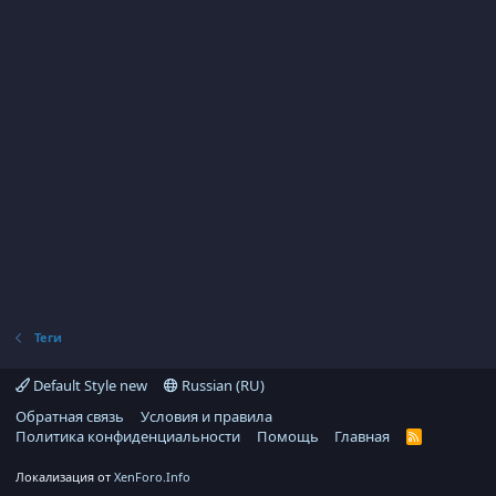
Теги
Default Style new
Russian (RU)
Обратная связь
Условия и правила
Политика конфиденциальности
Помощь
Главная
R
S
S
Локализация от
XenForo.Info