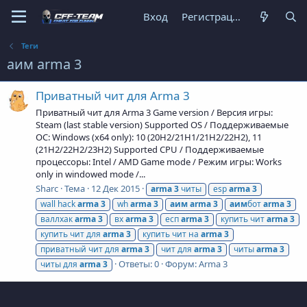
Вход
Регистрация
Теги
аим arma 3
Приватный чит для Arma 3
Приватный чит для Arma 3 Game version / Версия игры:
Steam (last stable version) Supported OS / Поддерживаемые
ОС: Windows (x64 only): 10 (20H2/21H1/21H2/22H2), 11
(21H2/22H2/23H2) Supported CPU / Поддерживаемые
процессоры: Intel / AMD Game mode / Режим игры: Works
only in windowed mode /...
Sharc
Тема
12 Дек 2015
arma
3
читы
esp
arma
3
wall hack
arma
3
wh
arma
3
аим
arma
3
аим
бот
arma
3
валлхак
arma
3
вх
arma
3
есп
arma
3
купить чит
arma
3
купить чит для
arma
3
купить чит на
arma
3
приватный чит для
arma
3
чит для
arma
3
читы
arma
3
Ответы: 0
Форум:
Arma 3
читы для
arma
3