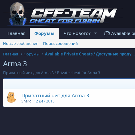
Главная
Форумы
Что нового?
Available p
Новые сообщения
Поиск сообщений
Главная
Форумы
Available Private Cheats / Доступные продукты
Arma 3
Приватный чит для Arma 3 / Private cheat for Arma 3
Приватный чит для Arma 3
Sharc
12 Дек 2015