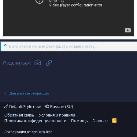
В этой теме нельзя размещать новые ответы.
Электронная почта
Ссылка
Поделиться:
Для русскоговорящих
Default Style new
Russian (RU)
Обратная связь
Условия и правила
Политика конфиденциальности
Помощь
Главная
R
S
S
Локализация от
XenForo.Info