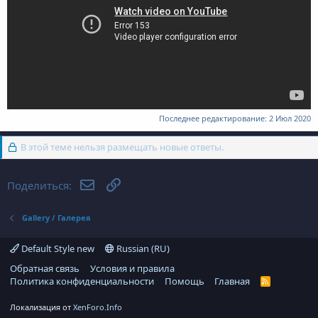
Последнее редактирование:
2 Июл 2020
В этой теме нельзя размещать новые ответы.
Электронная почта
Ссылка
Поделиться:
Gallery / Галерея
Default Style new
Russian (RU)
Обратная связь
Условия и правила
Политика конфиденциальности
Помощь
Главная
R
S
S
Локализация от
XenForo.Info