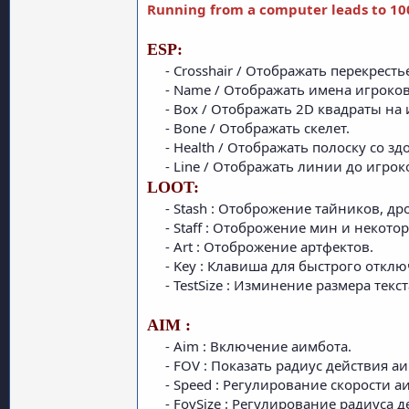
Running from a computer leads to 10
ESP:
- Crosshair / Отображать перекрестье
- Name / Отображать имена игроков.
- Box / Отображать 2D квадраты на и
- Bone / Отображать скелет.​
- Health / Отображать полоску со зд
- Line / Отображать линии до игроко
LOOT:
- Stash : Отоброжение тайников, дро
- Staff : Отоброжение мин и некотор
- Art : Отоброжение артфектов.​
- Key : Клавиша для быстрого откл
- TestSize : Изминение размера текста
AIM :
- Aim : Включение аимбота.​
- FOV : Показать радиус действия аи
- Speed : Регулирование скорости аи
- FovSize : Регулирование радиуса д