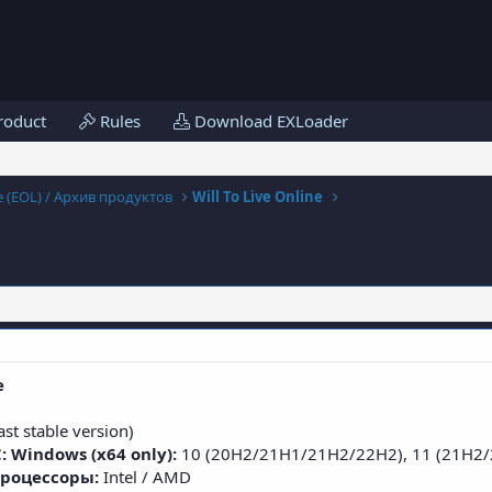
roduct
Rules
Download EXLoader
fe (EOL) / Архив продуктов
Will To Live Online
e
e
st stable version)
 Windows (x64 only):
10 (20H2/21H1/21H2/22H2), 11 (21H2
процессоры:
Intel / AMD