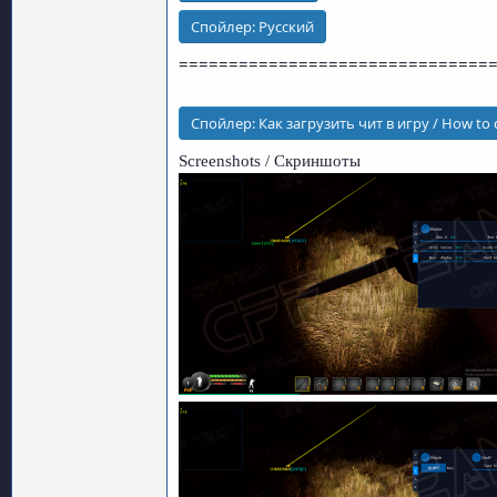
Спойлер:
Русский
===============================
Спойлер:
Как загрузить чит в игру / How to
Screenshots / Скриншоты