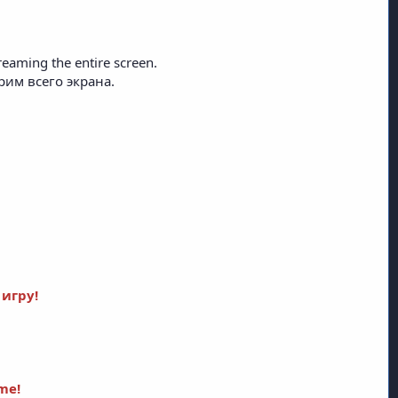
eaming the entire screen.
им всего экрана.
 игру!
ame!