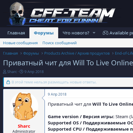
Главная
Форумы
Что нового?
Available p
Новые сообщения
Поиск сообщений
Главная
Форумы
Products Archive / Архив продуктов
End-of-Li
Приватный чит для Will To Live Onlin
А
Д
Sharc
9 Апр 2018
в
а
т
В этой теме нельзя размещать новые ответы.
т
о
а
р
н
9 Апр 2018
т
а
е
ч
Приватный чит для
Will To Live Onlin
м
а
ы
л
Game version / Версия игры:
Steam (la
а
Supported OS / Поддерживаемые ОС:
Sharc
Supported CPU / Поддерживаемые 
Administrator