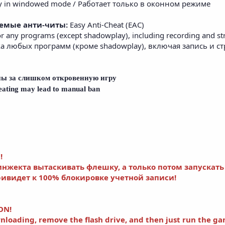
y in windowed mode / Работает только в оконном режиме
аемые анти-читы:
Easy Anti-Cheat (EAC)
r any programs (except shadowplay), including recording and str
 любых программ (кроме shadowplay), включая запись и стр
ны за слишком откровенную игру
heating may lead to manual ban
!
инжекта вытаскивать флешку, а только потом запускать
ривидет к 100% блокировке учетной записи!
ON!
wnloading, remove the flash drive, and then just run the g