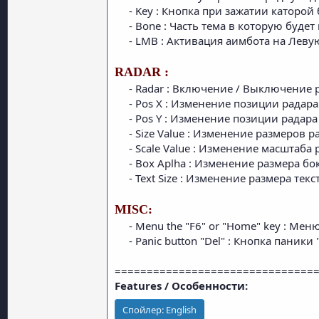
- Key : Кнопка при зажатии каторой 
- Bone : Часть тема в которую будет 
- LMB : Активация аимбота на Леву
RADAR :
- Radar : Включение / Выключение р
- Pos X : Изменение позиции радара 
- Pos Y : Изменение позиции радара п
- Size Value : Изменение размеров ра
- Scale Value : Изменение масштаба р
- Box Aplha : Изменение размера бок
- Text Size : Изменение размера текста
MISC:
- Menu the "F6" or "Home" key : Ме
- Panic button "Del" : Кнопка паники "
===============================
Features / Особенности:
Спойлер:
English