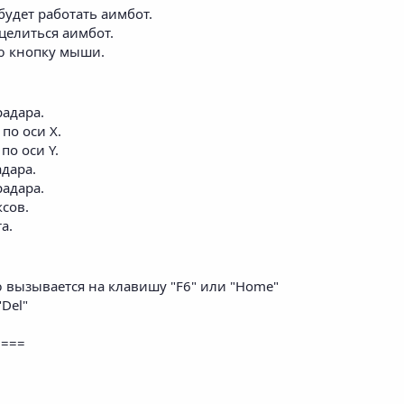
будет работать аимбот.​
целиться аимбот.​
ю кнопку мыши.​
адара.​
по оси Х.​
о оси Y.​
дара.​
адара.​
сов.​
.​
ню вызывается на клавишу "F6" или "Home"​
Del"​
====