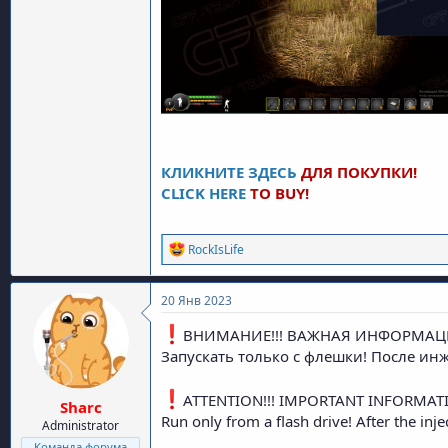
КЛИКНИТЕ ЗДЕСЬ
ДЛЯ ПОКУПКИ!
CLICK HERE
TO BUY!
Р
RockIsLife
е
а
к
20 Янв 2023
ц
и
️ВНИМАНИЕ!!! ВАЖНАЯ ИНФОРМАЦ
и
Запускать только с флешки! После инж
:
️ATTENTION!!! IMPORTANT INFORMAT
Sharc
Run only from a flash drive! After the inje
Administrator
Команда форума