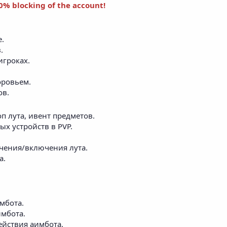
0% blocking of the account!
.​
​
гроках.​
оровьем.​
в.​
п лута, ивент предметов.​
ых устройств в PVP.​
ючения/включения лута.​
.​
мбота.​
мбота.​
ействия аимбота.​