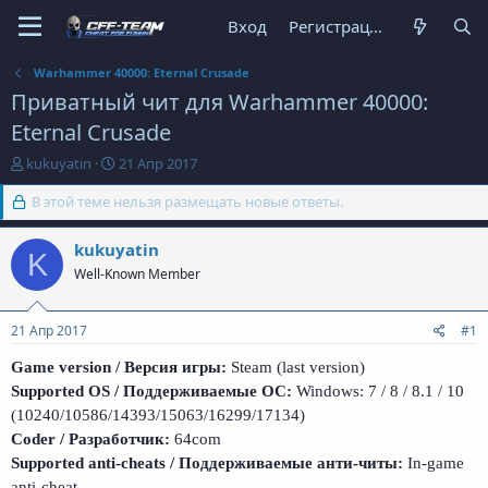
Вход
Регистрация
Warhammer 40000: Eternal Crusade
Приватный чит для Warhammer 40000:
Eternal Crusade
А
Д
kukuyatin
21 Апр 2017
в
а
т
В этой теме нельзя размещать новые ответы.
т
о
а
р
н
kukuyatin
K
т
а
Well-Known Member
е
ч
м
а
ы
л
21 Апр 2017
#1
а
Game version / Версия игры:
Steam (last version)
Supported OS / Поддерживаемые ОС:
Windows: 7 / 8 / 8.1 / 10
(10240/10586/14393/15063/16299/17134)
Coder / Разработчик:
64com
Supported anti-cheats / Поддерживаемые анти-читы:
In-game
anti-cheat