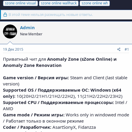
szone online visual
szone online wallhack
szone online wh
В этой теме нельзя размещать новые ответы.
Admin
New Member
19 Дек 2015
#1
Приватный чит для
Anomaly Zone (sZone Online) и
Anomaly Zone Renovation
Game version / Версия игры:
Steam and Client (last stable
version)
Supported OS / Поддерживаемые ОС: Windows (x64
only):
10(20H2/21H1/21H2/22H2), 11(21H2/22H2/23H2)
Supported CPU / Поддерживаемые процессоры:
Intel /
AMD
Game mode / Режим игры:
Works only in windowed mode
/ Работает только в оконном режиме
Coder / Разработчик:
AsartSonyX, Fidanzza