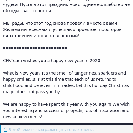
чудеса. Пусть в этот праздник новогоднее волшебство не
обходит вас стороной.
Мы рады, что этот год снова провели вместе с вами!
Желаем интересных и успешных проектов, просторов
вдохновения и новых свершений!
========================
CFF.Team wishes you a happy new year in 2020!
What is New year? It's the smell of tangerines, sparklers and
happy smiles. It is at this time that each of us returns to
childhood and believes in miracles. Let this holiday Christmas
magic does not pass you by.
We are happy to have spent this year with you again! We wish
you interesting and successful projects, lots of inspiration and
new achievements!
В этой теме нельзя размещать новые ответы.