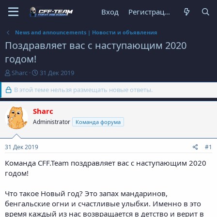
Вход
Регистрация
News and announcements | Новости и объявления
Поздравляет вас с наступающим 2020
годом!
А
Д
Sharc
31 Дек 2019
в
а
т
В этой теме нельзя размещать новые ответы.
т
о
а
р
н
Sharc
т
а
Administrator
Команда форума
е
ч
м
а
ы
л
31 Дек 2019
#1
а
Команда CFF.Team поздравляет вас с наступающим 2020
годом!
Что такое Новый год? Это запах мандаринов,
бенгальские огни и счастливые улыбки. Именно в это
время каждый из нас возвращается в детство и верит в