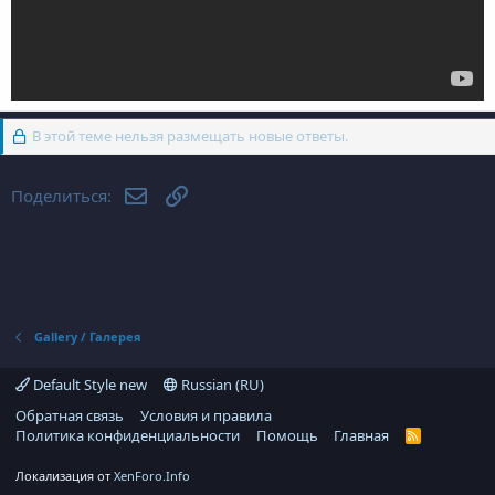
В этой теме нельзя размещать новые ответы.
Электронная почта
Ссылка
Поделиться:
Gallery / Галерея
Default Style new
Russian (RU)
Обратная связь
Условия и правила
Политика конфиденциальности
Помощь
Главная
R
S
S
Локализация от
XenForo.Info