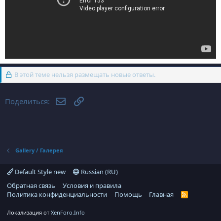
В этой теме нельзя размещать новые ответы.
Электронная почта
Ссылка
Поделиться:
Gallery / Галерея
Default Style new
Russian (RU)
Обратная связь
Условия и правила
Политика конфиденциальности
Помощь
Главная
R
S
S
Локализация от
XenForo.Info