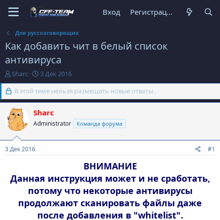
Вход
Регистрация
Для русскоговорящих
Как добавить чит в белый список
антивируса
А
Д
Sharc
3 Дек 2016
в
а
т
В этой теме нельзя размещать новые ответы.
т
о
а
р
н
Sharc
т
а
Administrator
Команда форума
е
ч
м
а
ы
л
3 Дек 2016
#1
а
ВНИМАНИЕ
Данная инструкция может и не сработать,
потому что некоторые антивирусы
продолжают сканировать файлы даже
после добавления в "whitelist".