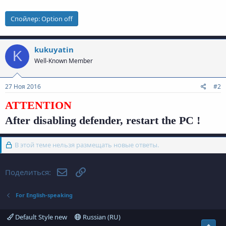
Спойлер:
Option off
kukuyatin
K
Well-Known Member
27 Ноя 2016
#2
ATTENTION
After disabling defender, restart the PC !
В этой теме нельзя размещать новые ответы.
Электронная почта
Ссылка
Поделиться:
For English-speaking
Default Style new
Russian (RU)