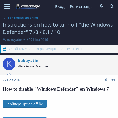
Вход
Регистрация
For English-speaking
Instructions on how to turn off "the Windows
Defender" 7 /8 / 8.1 / 10
А
Д
kukuyatin
27 Ноя 2016
в
а
т
В этой теме нельзя размещать новые ответы.
т
о
а
р
н
kukuyatin
K
т
а
Well-Known Member
е
ч
м
а
ы
л
27 Ноя 2016
#1
а
How to disable "Windows Defender" on Windows 7
Спойлер:
Option off №1