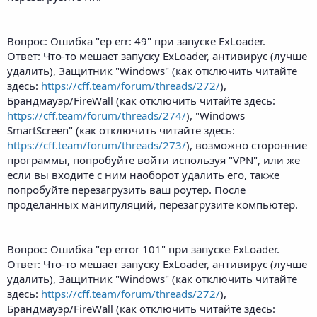
Вопрос: Ошибка "ep err: 49" при запуске ExLoader.
Ответ: Что-то мешает запуску ExLoader, антивирус (лучше
удалить), Защитник "Windows" (как отключить читайте
здесь:
https://cff.team/forum/threads/272/
),
Брандмауэр/FireWall (как отключить читайте здесь:
https://cff.team/forum/threads/274/
), "Windows
SmartScreen" (как отключить читайте здесь:
https://cff.team/forum/threads/273/
), возможно сторонние
программы, попробуйте войти используя "VPN", или же
если вы входите с ним наоборот удалить его, также
попробуйте перезагрузить ваш роутер. После
проделанных манипуляций, перезагрузите компьютер.
Вопрос: Ошибка "ep error 101" при запуске ExLoader.
Ответ: Что-то мешает запуску ExLoader, антивирус (лучше
удалить), Защитник "Windows" (как отключить читайте
здесь:
https://cff.team/forum/threads/272/
),
Брандмауэр/FireWall (как отключить читайте здесь: