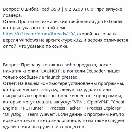
Вопрос: Ошибка "bad OS 0 | 6.2.9200 10.0" при запуске
лоадера.
Ответ: Прочтите технические требования для ExLoader
которые указаны в этой теме
https://cff.team/forum/threads/10/
, скорей всего ваша
версия Windows на архитектуре х32, и версия отличается
от той, что указано по ссылке.
Вопрос: При запуске какого-либо продукта, после
нажатия кнопки "LAUNCH", в консоли ExLoader пишет
только сообщение "launch pressed".
Ответ: На вашем компьютере установлены программы,
которые мешают запуску, следует их удалить или
выгрузить из процессов, более известные программы,
которые могут мешать запуску: "VPN","OpenVPN", "Cheat
Engine", "PC Hunter", "Process Hacker", "Process Explorer",
"OllyDbg", "Team Wiever". Если данных программ нет, то
возможно есть что-то аналогичное, то их также следует
удалить или выгрузить из процессов.