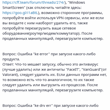
https://cff.team/forum/threads/274/
), "Windows
SmartScreen" (как отключить читайте здесь:
https://goo.gl/i1aBtL
), возможно сторонние программы,
попробуйте войти используя VPN сервисы, или же если
вы входите с ним наоборот удалить его, также
попробуйте перезагрузить ваше сетевое
оборудование(роутер/модем/коммутатор). После
проделанных манипуляций, перезагрузите компьютер.
Вопрос: Ошибка "ke error" при запуске какого-либо
продукта.
Ответ: Что-то мешает запуску, обычно это антивирус
(лучше удалить) или же античиты "FaceIT", "VanGuard"(от
Valorant), следует удалить их. Если данных программ нет,
то возможно есть что-то аналогичное, то их также
следует удалить или выгрузить из процессов. После
проделанных манипуляций, перезагрузите компьютер.
Вопрос: Ошибка "ke drv err" при запуске какого-либо