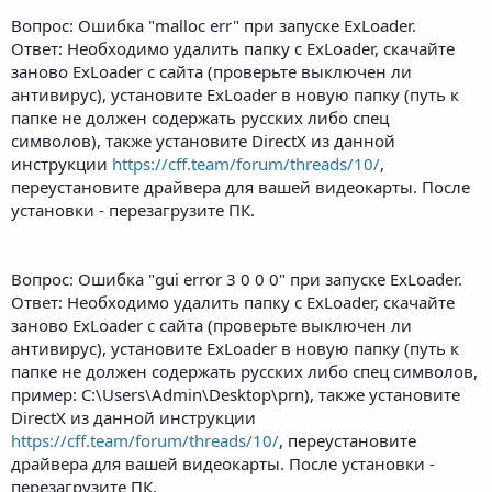
Вопрос: Ошибка "malloc err" при запуске ExLoader.
Ответ: Необходимо удалить папку с ExLoader, скачайте
заново ExLoader с сайта (проверьте выключен ли
антивирус), установите ExLoader в новую папку (путь к
папке не должен содержать русских либо спец
символов), также установите DirectX из данной
инструкции
https://cff.team/forum/threads/10/
,
переустановите драйвера для вашей видеокарты. После
установки - перезагрузите ПК.
Вопрос: Ошибка "gui error 3 0 0 0" при запуске ExLoader.
Ответ: Необходимо удалить папку с ExLoader, скачайте
заново ExLoader с сайта (проверьте выключен ли
антивирус), установите ExLoader в новую папку (путь к
папке не должен содержать русских либо спец символов,
пример: C:\Users\Admin\Desktop\prn), также установите
DirectX из данной инструкции
https://cff.team/forum/threads/10/
, переустановите
драйвера для вашей видеокарты. После установки -
перезагрузите ПК.