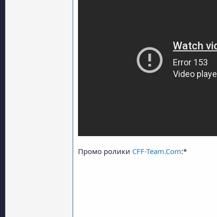
Промо ролики
CFF-Team.Com
:*