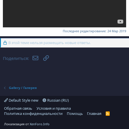
Последнее редактирование:
24 Мар 2019
В этой теме нельзя размещать новые ответы.
Электронная почта
Ссылка
Поделиться:
Gallery / Галерея
Default Style new
Russian (RU)
Обратная связь
Условия и правила
Политика конфиденциальности
Помощь
Главная
R
S
S
Локализация от
XenForo.Info