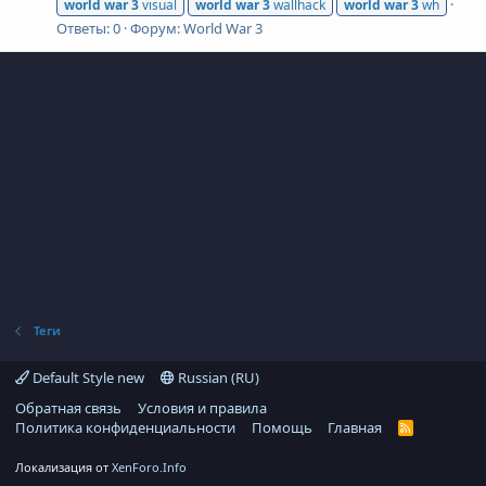
world
war
3
visual
world
war
3
wallhack
world
war
3
wh
Ответы: 0
Форум:
World War 3
Теги
Default Style new
Russian (RU)
Обратная связь
Условия и правила
Политика конфиденциальности
Помощь
Главная
R
S
S
Локализация от
XenForo.Info