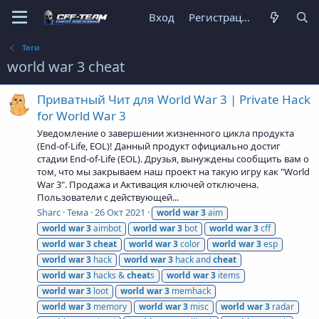
Вход
Регистрация
Теги
world war 3 cheat
Приватный Чит для World War 3 | Private Hack
for World War 3
Уведомление о завершении жизненного цикла продукта
(End-of-Life, EOL)! Данный продукт официально достиг
стадии End-of-Life (EOL). Друзья, вынуждены сообщить вам о
том, что мы закрываем наш проект на такую игру как "World
War 3". Продажа и Активация ключей отключена.
Пользователи с действующей...
Sharc
Тема
26 Окт 2021
world
war
3
aim
world
war
3
aimbot
world
war
3
bot
world
war
3
cff
world
war
3
cheat
world
war
3
color
world
war
3
esp
world
war
3
hack
world
war
3
hack and
cheat
world
war
3
hacks &
cheat
s
world
war
3
items
world
war
3
loot
world
war
3
memhack
world
war
3
memory
world
war
3
misc
world
war
3
radar