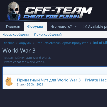
Главная
Форумы
Что нового?
Available p
Новые сообщения
Поиск сообщений
Главная
Форумы
Products Archive / Архив продуктов
End-of-Li
World War 3
Приватный чит для World War 3.
Private cheat for World War 3.
Приватный Чит для World War 3 | Private Hack
Sharc
26 Окт 2021