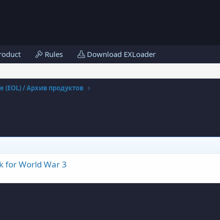
roduct
Rules
Download EXLoader
fe (EOL) / Архив продуктов
 for World War 3