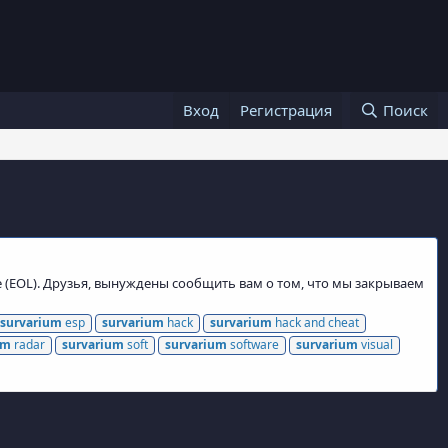
Вход
Регистрация
Поиск
e (EOL). Друзья, вынуждены сообщить вам о том, что мы закрываем
survarium
esp
survarium
hack
survarium
hack and cheat
um
radar
survarium
soft
survarium
software
survarium
visual