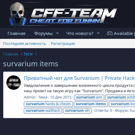
Главная
Форумы
Что нового?
Available 
Последняя активность
Регистрация
Главная
Теги
survarium items
Приватный чит для Survarium | Private Hack
Уведомление о завершении жизненного цикла продукта (En
наш проект на такую игру как "Survarium". Продажа и Ак
Admin
Тема
10 Дек 2015
survarium
aim
survarium
aimb
survarium
hacks & cheats
survarium
items
survarium
loo
Ответы: 0
Форум:
Su
survarium
wallhack
survarium
wh