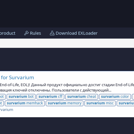
product
Rules
Download EXLoader
 for Survarium
d-of-Life, EOL)! Данный продукт официально достиг стадии End-of-Lif
тивация ключей отключены. Пользователи с действующей...
ot
survarium
bot
survarium
cff
survarium
cheat
survarium
color
t
survarium
memhack
survarium
memory
survarium
misc
survari
rvarium