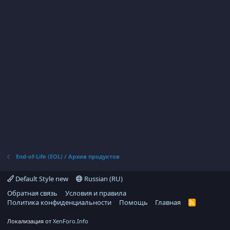
End-of-Life (EOL) / Архив продуктов
Default Style new
Russian (RU)
Обратная связь
Условия и правила
Политика конфиденциальности
Помощь
Главная
R
S
S
Локализация от
XenForo.Info