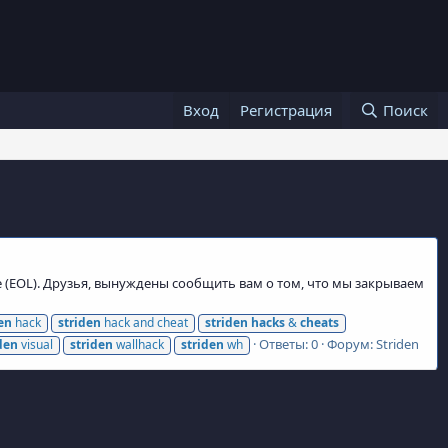
Вход
Регистрация
Поиск
e (EOL). Друзья, вынуждены сообщить вам о том, что мы закрываем
en
hack
striden
hack and cheat
striden
hacks
&
cheats
Ответы: 0
Форум:
Striden
den
visual
striden
wallhack
striden
wh