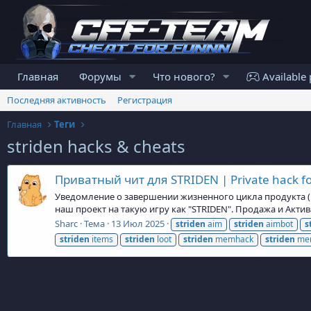
Главная
Форумы
Что нового?
Available 
Последняя активность
Регистрация
Главная
Теги
striden hacks & cheats
Приватный чит для STRIDEN | Private hack f
Уведомление о завершении жизненного цикла продукта (En
наш проект на такую игру как "STRIDEN". Продажа и Акти
Sharc
Тема
13 Июл 2025
striden
aim
striden
aimbot
s
striden
items
striden
loot
striden
memhack
striden
me