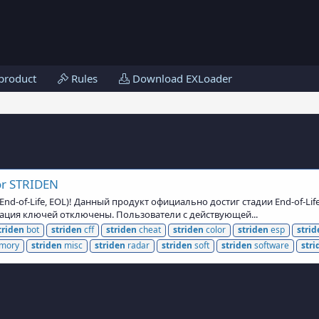
product
Rules
Download EXLoader
or STRIDEN
d-of-Life, EOL)! Данный продукт официально достиг стадии End-of-Lif
вация ключей отключены. Пользователи с действующей...
triden
bot
striden
cff
striden
cheat
striden
color
striden
esp
strid
mory
striden
misc
striden
radar
striden
soft
striden
software
stri