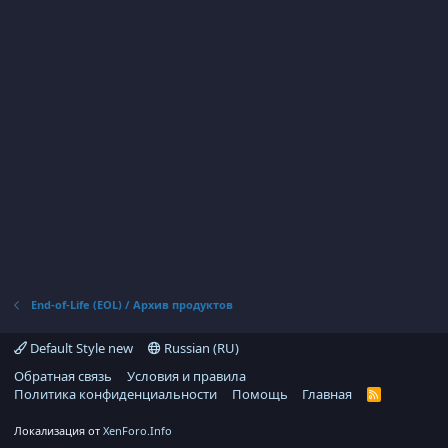
End-of-Life (EOL) / Архив продуктов
Default Style new
Russian (RU)
Обратная связь
Условия и правила
Политика конфиденциальности
Помощь
Главная
R
S
S
Локализация от
XenForo.Info