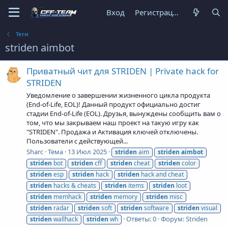
Вход
Регистрация
Теги
striden aimbot
Приватный чит для STRIDEN | Private hack for
STRIDEN
Уведомление о завершении жизненного цикла продукта
(End-of-Life, EOL)! Данный продукт официально достиг
стадии End-of-Life (EOL). Друзья, вынуждены сообщить вам о
том, что мы закрываем наш проект на такую игру как
"STRIDEN". Продажа и Активация ключей отключены.
Пользователи с действующей...
Sharc
Тема
13 Июл 2025
striden
aim
striden
aimbot
striden
bot
striden
cff
striden
cheat
striden
color
striden
esp
striden
hack
striden
hack and cheat
striden
hacks & cheats
striden
items
striden
loot
striden
memhack
striden
memory
striden
misc
striden
radar
striden
soft
striden
software
striden
visual
Ответы: 0
Форум:
Striden
striden
wallhack
striden
wh