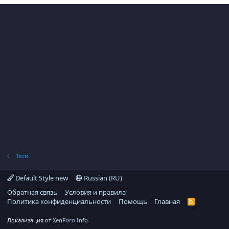
Теги
Default Style new
Russian (RU)
Обратная связь
Условия и правила
Политика конфиденциальности
Помощь
Главная
R
S
S
Локализация от
XenForo.Info