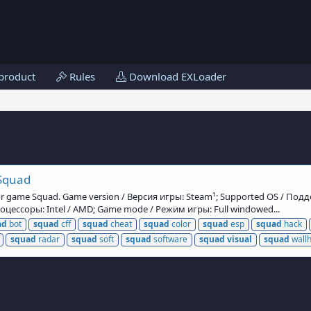
product
Rules
Download EXLoader
 Squad
or game Squad. Game version / Версия игры: Steam¹; Supported OS / По
ессоры: Intel / AMD; Game mode / Режим игры: Full windowed...
ad
bot
squad
cff
squad
cheat
squad
color
squad
esp
squad
hack
squad
radar
squad
soft
squad
software
squad
visual
squad
wall