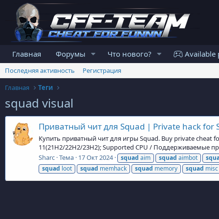
Главная
Форумы
Что нового?
Available 
Последняя активность
Регистрация
Главная
Теги
squad visual
Приватный чит для Squad | Private hack for
Купить приватный чит для игры Squad. Buy private cheat f
11(21H2/22H2/23H2); Supported CPU / Поддерживаемые проц
Sharc
Тема
17 Окт 2024
squad
aim
squad
aimbot
squ
squad
loot
squad
memhack
squad
memory
squad
misc