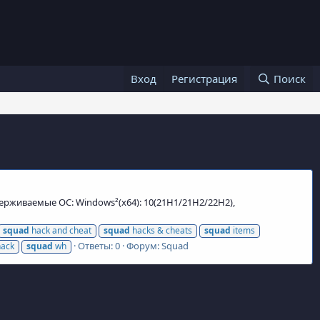
Вход
Регистрация
Поиск
ддерживаемые ОС: Windows²(x64): 10(21H1/21H2/22H2),
squad
hack and cheat
squad
hacks & cheats
squad
items
Ответы: 0
Форум:
Squad
hack
squad
wh