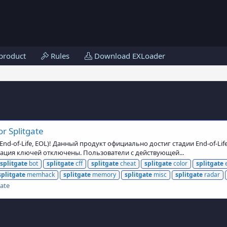
product
Rules
Download EXLoader
r Splitgate
d-of-Life, EOL)! Данный продукт официально достиг стадии End-of-Lif
тивация ключей отключены. Пользователи с действующей...
splitgate
bot
splitgate
cff
splitgate
cheat
splitgate
color
splitgate
splitgate
memhack
splitgate
memory
splitgate
misc
splitgate
radar
gate