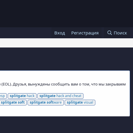
Вход
Регистрация
Поиск
e (EOL). Друзья, вынуждены сообщить вам о том, что мы закрываем
esp
splitgate
hack
splitgate
hack and cheat
splitgate
soft
splitgate
soft
ware
splitgate
visual