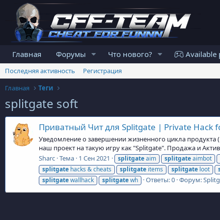
Главная
Форумы
Что нового?
Available 
Последняя активность
Регистрация
Главная
Теги
splitgate soft
Приватный Чит для Splitgate | Private Hack fo
Уведомление о завершении жизненного цикла продукта (En
наш проект на такую игру как "Splitgate". Продажа и Ак
Sharc
Тема
1 Сен 2021
splitgate
aim
splitgate
aimbot
splitgate
hacks & cheats
splitgate
items
splitgate
loot
Ответы: 0
Форум:
Split
splitgate
wallhack
splitgate
wh