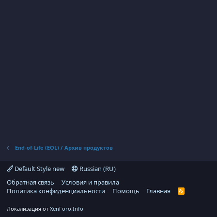
End-of-Life (EOL) / Архив продуктов
Default Style new
Russian (RU)
Обратная связь
Условия и правила
Политика конфиденциальности
Помощь
Главная
R
S
S
Локализация от
XenForo.Info