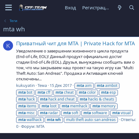
Вход
Регистрация
Теги
mta wh
Приватный чит для MTA | Private Hack for MTA
K
Уведомление о завершении жизненного цикла продукта
(End-of-Life, EOL)! Данный продукт официально достиг
стадии End-of-Life (EOL). Друзья, вынуждены сообщить вам о
том, что мы закрываем наш проект на такую игру как "Multi
Theft Auto: San Andreas". Продажа и Активация ключей
отключены...
kukuyatin
Тема
15 Дек 2017
mta
aim
mta
aimbot
mta
bot
mta
cff
mta
cheat
mta
color
mta
esp
mta
hack
mta
hack and cheat
mta
hacks & cheats
mta
items
mta
loot
mta
memhack
mta
memory
mta
misc
mta
radar
mta
soft
mta
software
mta
visual
Ответы:
mta
wallhack
mta
wh
multi theft auto: san andreas
0
Форум:
MTA