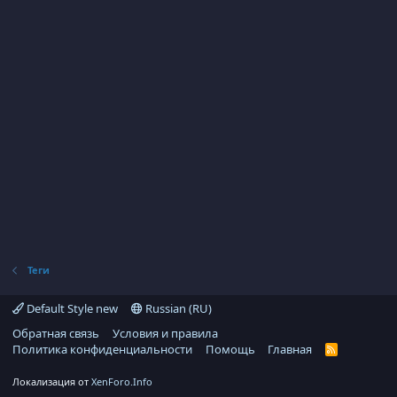
Теги
Default Style new
Russian (RU)
Обратная связь
Условия и правила
Политика конфиденциальности
Помощь
Главная
R
S
S
Локализация от
XenForo.Info