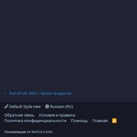
End-of-Life (EOL) / Архив продуктов
Default Style new
Russian (RU)
Обратная связь
Условия и правила
Политика конфиденциальности
Помощь
Главная
R
S
S
Локализация от
XenForo.Info