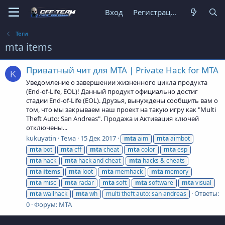
Вход
Регистрация
Теги
mta items
Приватный чит для MTA | Private Hack for MTA
K
Уведомление о завершении жизненного цикла продукта
(End-of-Life, EOL)! Данный продукт официально достиг
стадии End-of-Life (EOL). Друзья, вынуждены сообщить вам о
том, что мы закрываем наш проект на такую игру как "Multi
Theft Auto: San Andreas". Продажа и Активация ключей
отключены...
kukuyatin
Тема
15 Дек 2017
mta
aim
mta
aimbot
mta
bot
mta
cff
mta
cheat
mta
color
mta
esp
mta
hack
mta
hack and cheat
mta
hacks & cheats
mta
items
mta
loot
mta
memhack
mta
memory
mta
misc
mta
radar
mta
soft
mta
software
mta
visual
Ответы:
mta
wallhack
mta
wh
multi theft auto: san andreas
0
Форум:
MTA