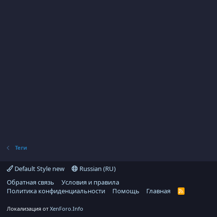
Теги
Default Style new
Russian (RU)
Обратная связь
Условия и правила
Политика конфиденциальности
Помощь
Главная
R
S
S
Локализация от
XenForo.Info