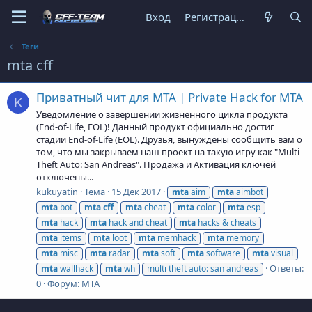
Вход
Регистрация
Теги
mta cff
Приватный чит для MTA | Private Hack for MTA
K
Уведомление о завершении жизненного цикла продукта
(End-of-Life, EOL)! Данный продукт официально достиг
стадии End-of-Life (EOL). Друзья, вынуждены сообщить вам о
том, что мы закрываем наш проект на такую игру как "Multi
Theft Auto: San Andreas". Продажа и Активация ключей
отключены...
kukuyatin
Тема
15 Дек 2017
mta
aim
mta
aimbot
mta
bot
mta
cff
mta
cheat
mta
color
mta
esp
mta
hack
mta
hack and cheat
mta
hacks & cheats
mta
items
mta
loot
mta
memhack
mta
memory
mta
misc
mta
radar
mta
soft
mta
software
mta
visual
Ответы:
mta
wallhack
mta
wh
multi theft auto: san andreas
0
Форум:
MTA