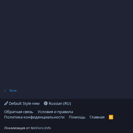
Теги
Default Style new
Russian (RU)
Обратная связь
Условия и правила
Политика конфиденциальности
Помощь
Главная
R
S
S
Локализация от
XenForo.Info