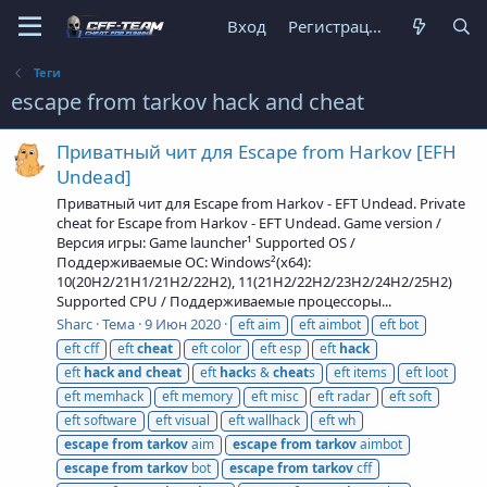
Вход
Регистрация
Теги
escape from tarkov hack and cheat
Приватный чит для Escape from Harkov [EFH
Undead]
Приватный чит для Escape from Harkov - EFT Undead. Private
cheat for Escape from Harkov - EFT Undead. Game version /
Версия игры: Game launcher¹ Supported OS /
Поддерживаемые ОС: Windows²(x64):
10(20H2/21H1/21H2/22H2), 11(21H2/22H2/23H2/24H2/25H2)
Supported CPU / Поддерживаемые процессоры...
Sharc
Тема
9 Июн 2020
eft aim
eft aimbot
eft bot
eft cff
eft
cheat
eft color
eft esp
eft
hack
eft
hack
and
cheat
eft
hack
s &
cheat
s
eft items
eft loot
eft memhack
eft memory
eft misc
eft radar
eft soft
eft software
eft visual
eft wallhack
eft wh
escape
from
tarkov
aim
escape
from
tarkov
aimbot
escape
from
tarkov
bot
escape
from
tarkov
cff