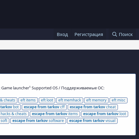
Вход
Регистрация
Поиск
ры: Game launcher¹ Supported OS / Поддерживаемые ОС:
 & cheats
eft items
eft loot
eft memhack
eft memory
eft misc
tarkov
bot
escape
from
tarkov
cff
escape
from
tarkov
cheat
hacks & cheats
escape
from
tarkov
items
escape
from
tarkov
loot
soft
escape
from
tarkov
software
escape
from
tarkov
visual