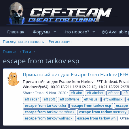
Главная
Форумы
Что нового?
Available 
Последняя активность
Регистрация
Главная
Теги
escape from tarkov esp
Приватный чит для Escape from Harkov [EFH
Приватный чит для Escape from Harkov - EFT Undead. Priva
Windows²(x64): 10(20H2/21H1/21H2/22H2), 11(21H2/22H2/2
Sharc
Тема
9 Июн 2020
eft aim
eft aimbot
eft bot
eft 
eft radar
eft soft
eft software
eft visual
eft wallhack
e
escape
from
tarkov
color
escape
from
tarkov
esp
escape
escape
from
tarkov
memhack
escape
from
tarkov
memory
Отве
escape
from
tarkov
wallhack
escape
from
tarkov
wh