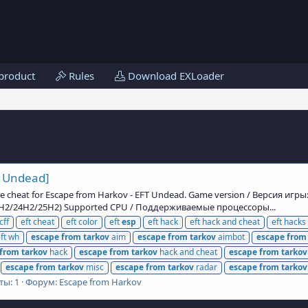
product
Rules
Download EXLoader
 Undead]
te cheat for Escape from Harkov - EFT Undead. Game version / Версия иг
3H2/24H2/25H2) Supported CPU / Поддерживаемые процессоры...
cff
eft cheat
eft color
eft
esp
eft hack
eft hack and cheat
eft hacks
ft wh
escape
from
tarkov
aim
escape
from
tarkov
aimbot
escape
from
from
tarkov
hack
escape
from
tarkov
hack and cheat
escape
from
tarkov
escape
from
tarkov
misc
escape
from
tarkov
radar
escape
from
tarkov
ты: 1
Форум:
Escape from Harkov