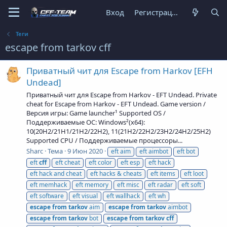
Вход
Регистрация
Теги
escape from tarkov cff
Приватный чит для Escape from Harkov [EFH
Undead]
Приватный чит для Escape from Harkov - EFT Undead. Private
cheat for Escape from Harkov - EFT Undead. Game version /
Версия игры: Game launcher¹ Supported OS /
Поддерживаемые ОС: Windows²(x64):
10(20H2/21H1/21H2/22H2), 11(21H2/22H2/23H2/24H2/25H2)
Supported CPU / Поддерживаемые процессоры...
Sharc
Тема
9 Июн 2020
eft aim
eft aimbot
eft bot
eft
cff
eft cheat
eft color
eft esp
eft hack
eft hack and cheat
eft hacks & cheats
eft items
eft loot
eft memhack
eft memory
eft misc
eft radar
eft soft
eft software
eft visual
eft wallhack
eft wh
escape
from
tarkov
aim
escape
from
tarkov
aimbot
escape
from
tarkov
bot
escape
from
tarkov
cff