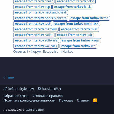
escape
from
tarkov
cheat
escape
from
tarkov
color
escape
from
tarkov
esp
escape
from
tarkov
hack
escape
from
tarkov
hack and cheat
escape
from
tarkov
hacks & cheats
escape
from
tarkov
items
escape
from
tarkov
loot
escape
from
tarkov
memhack
escape
from
tarkov
memory
escape
from
tarkov
misc
escape
from
tarkov
radar
escape
from
tarkov
soft
escape
from
tarkov
software
escape
from
tarkov
visual
escape
from
tarkov
wallhack
escape
from
tarkov
wh
Ответы: 1
Форум:
Escape from Harkov
Теги
Default Style new
Russian (RU)
Обратная связь
Условия и правила
Политика конфиденциальности
Помощь
Главная
R
S
S
Локализация от
XenForo.Info