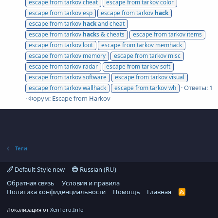
escape from tarkov cheat
escape from tarkov color
escape from tarkov esp
escape from tarkov
hack
escape from tarkov
hack
and cheat
escape from tarkov
hack
s & cheats
escape from tarkov items
escape from tarkov loot
escape from tarkov memhack
escape from tarkov memory
escape from tarkov misc
escape from tarkov radar
escape from tarkov soft
escape from tarkov software
escape from tarkov visual
Ответы: 1
escape from tarkov wallhack
escape from tarkov wh
Форум:
Escape from Harkov
Теги
Default Style new
Russian (RU)
Обратная связь
Условия и правила
Политика конфиденциальности
Помощь
Главная
R
S
S
Локализация от
XenForo.Info