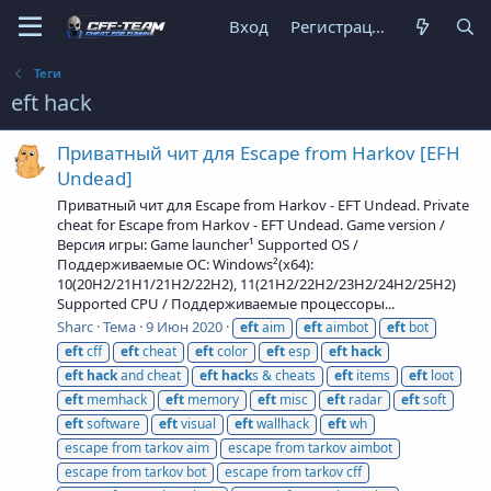
Вход
Регистрация
Теги
eft hack
Приватный чит для Escape from Harkov [EFH
Undead]
Приватный чит для Escape from Harkov - EFT Undead. Private
cheat for Escape from Harkov - EFT Undead. Game version /
Версия игры: Game launcher¹ Supported OS /
Поддерживаемые ОС: Windows²(x64):
10(20H2/21H1/21H2/22H2), 11(21H2/22H2/23H2/24H2/25H2)
Supported CPU / Поддерживаемые процессоры...
Sharc
Тема
9 Июн 2020
eft
aim
eft
aimbot
eft
bot
eft
cff
eft
cheat
eft
color
eft
esp
eft
hack
eft
hack
and cheat
eft
hack
s & cheats
eft
items
eft
loot
eft
memhack
eft
memory
eft
misc
eft
radar
eft
soft
eft
software
eft
visual
eft
wallhack
eft
wh
escape from tarkov aim
escape from tarkov aimbot
escape from tarkov bot
escape from tarkov cff