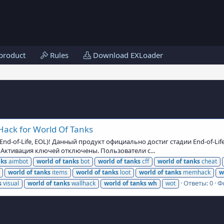
product
Rules
Download EXLoader
Hack for World Of Tanks
d-of-Life, EOL)! Данный продукт официально достиг стадии End-of-Lif
и Активация ключей отключены. Пользователи с...
nks
aimbot
world
of
tanks
bot
world
of
tanks
cff
world
of
tanks
cheat
world
of
tanks
items
world
of
tanks
loot
world
of
tanks
memhack
w
Ответы: 0
Ф
s
visual
world
of
tanks
wallhack
world
of
tanks
wh
wot