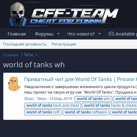
Главная
Форумы
Что нового?
Available 
Последняя активность
Регистрация
Главная
Теги
world of tanks wh
Приватный чит для World Of Tanks | Private 
Уведомление о завершении жизненного цикла продукта (En
наш проект на такую игру как "World Of Tanks". Продажа 
Sharc
Тема
14 Мар 2019
world
of
tanks
aim
world
of
ta
world
of
tanks
hack and cheat
world
of
tanks
hacks & cheats
world
of
tanks
soft
world
of
tanks
software
world
of
tank