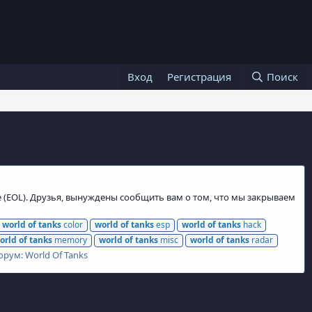
Вход
Регистрация
Поиск
e (EOL). Друзья, вынуждены сообщить вам о том, что мы закрываем
world
of
tanks
color
world
of
tanks
esp
world
of
tanks
hack
orld
of
tanks
memory
world
of
tanks
misc
world
of
tanks
radar
орум:
World Of Tanks