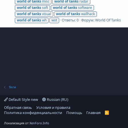
world
of
tanks
misc
world
of
tanks
radar
world
of
tanks
soft
world
of
tanks
software
world
of
tanks
visual
world
of
tanks
wallhack
Ответы: 0
Форум:
World Of Tanks
world
of
tanks
wh
wot
Теги
Default Style new
Russian (RU)
Обратная связь
Условия и правила
Политика конфиденциальности
Помощь
Главная
R
S
S
Локализация от
XenForo.Info