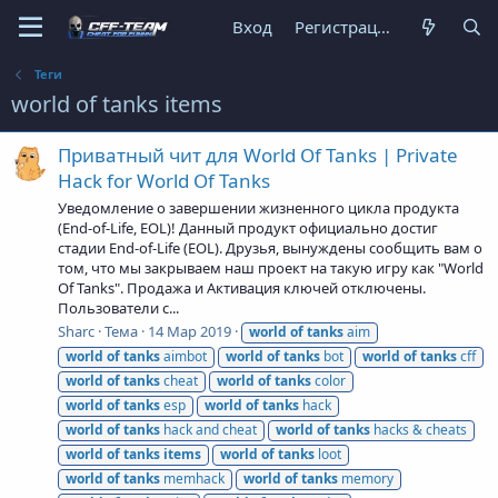
Вход
Регистрация
Теги
world of tanks items
Приватный чит для World Of Tanks | Private
Hack for World Of Tanks
Уведомление о завершении жизненного цикла продукта
(End-of-Life, EOL)! Данный продукт официально достиг
стадии End-of-Life (EOL). Друзья, вынуждены сообщить вам о
том, что мы закрываем наш проект на такую игру как "World
Of Tanks". Продажа и Активация ключей отключены.
Пользователи с...
Sharc
Тема
14 Мар 2019
world
of
tanks
aim
world
of
tanks
aimbot
world
of
tanks
bot
world
of
tanks
cff
world
of
tanks
cheat
world
of
tanks
color
world
of
tanks
esp
world
of
tanks
hack
world
of
tanks
hack and cheat
world
of
tanks
hacks & cheats
world
of
tanks
items
world
of
tanks
loot
world
of
tanks
memhack
world
of
tanks
memory