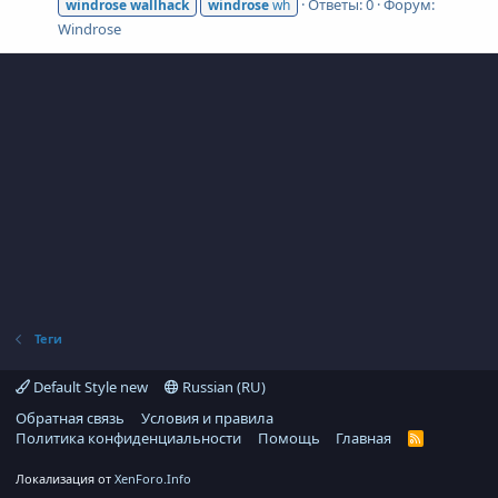
Ответы: 0
Форум:
windrose
wallhack
windrose
wh
Windrose
Теги
Default Style new
Russian (RU)
Обратная связь
Условия и правила
Политика конфиденциальности
Помощь
Главная
R
S
S
Локализация от
XenForo.Info