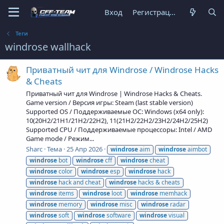
Вход
Регистрация
Теги
windrose wallhack
Приватный чит для Windrose / Windrose Hacks
& Cheats
Приватный чит для Windrose | Windrose Hacks & Cheats.
Game version / Версия игры: Steam (last stable version)
Supported OS / Поддерживаемые ОС: Windows (x64 only):
10(20H2/21H1/21H2/22H2), 11(21H2/22H2/23H2/24H2/25H2)
Supported CPU / Поддерживаемые процессоры: Intel / AMD
Game mode / Режим...
Sharc
Тема
25 Апр 2026
windrose
aim
windrose
aimbot
windrose
bot
windrose
cff
windrose
cheat
windrose
color
windrose
esp
windrose
hack
windrose
hack and cheat
windrose
hacks & cheats
windrose
items
windrose
loot
windrose
memhack
windrose
memory
windrose
misc
windrose
radar
windrose
soft
windrose
software
windrose
visual