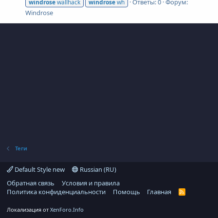
Ответы: 0
Форум:
windrose
wallhack
windrose
wh
Windrose
Теги
Default Style new
Russian (RU)
Обратная связь
Условия и правила
Политика конфиденциальности
Помощь
Главная
R
S
S
Локализация от
XenForo.Info