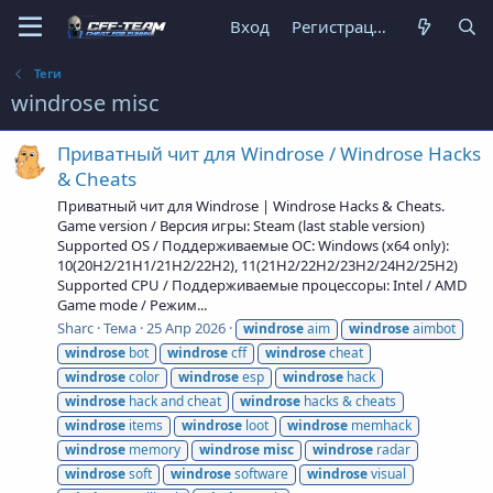
Вход
Регистрация
Теги
windrose misc
Приватный чит для Windrose / Windrose Hacks
& Cheats
Приватный чит для Windrose | Windrose Hacks & Cheats.
Game version / Версия игры: Steam (last stable version)
Supported OS / Поддерживаемые ОС: Windows (x64 only):
10(20H2/21H1/21H2/22H2), 11(21H2/22H2/23H2/24H2/25H2)
Supported CPU / Поддерживаемые процессоры: Intel / AMD
Game mode / Режим...
Sharc
Тема
25 Апр 2026
windrose
aim
windrose
aimbot
windrose
bot
windrose
cff
windrose
cheat
windrose
color
windrose
esp
windrose
hack
windrose
hack and cheat
windrose
hacks & cheats
windrose
items
windrose
loot
windrose
memhack
windrose
memory
windrose
misc
windrose
radar
windrose
soft
windrose
software
windrose
visual