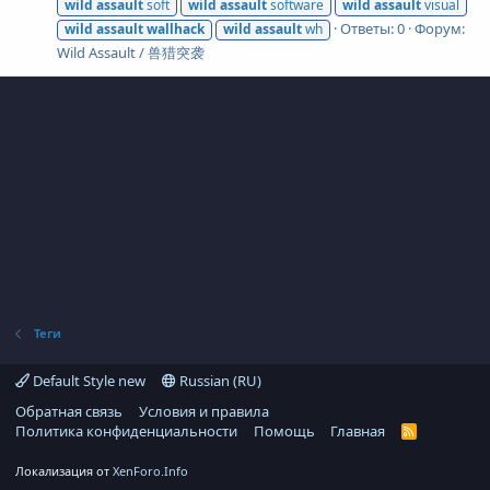
wild
assault
soft
wild
assault
software
wild
assault
visual
Ответы: 0
Форум:
wild
assault
wallhack
wild
assault
wh
Wild Assault / 兽猎突袭
Теги
Default Style new
Russian (RU)
Обратная связь
Условия и правила
Политика конфиденциальности
Помощь
Главная
R
S
S
Локализация от
XenForo.Info