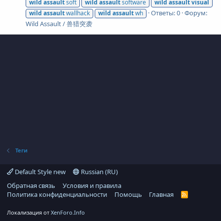
wild
assault
soft
wild
assault
software
wild
assault
visual
Ответы: 0
Форум:
wild
assault
wallhack
wild
assault
wh
Wild Assault / 兽猎突袭
Теги
Default Style new
Russian (RU)
Обратная связь
Условия и правила
Политика конфиденциальности
Помощь
Главная
R
S
S
Локализация от
XenForo.Info