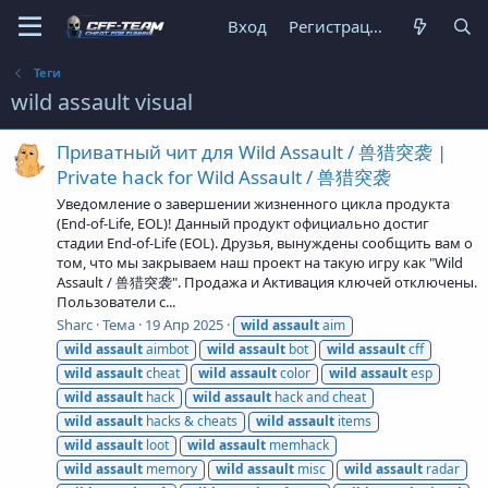
Вход
Регистрация
Теги
wild assault visual
Приватный чит для Wild Assault / 兽猎突袭 |
Private hack for Wild Assault / 兽猎突袭
Уведомление о завершении жизненного цикла продукта
(End-of-Life, EOL)! Данный продукт официально достиг
стадии End-of-Life (EOL). Друзья, вынуждены сообщить вам о
том, что мы закрываем наш проект на такую игру как "Wild
Assault / 兽猎突袭". Продажа и Активация ключей отключены.
Пользователи с...
Sharc
Тема
19 Апр 2025
wild
assault
aim
wild
assault
aimbot
wild
assault
bot
wild
assault
cff
wild
assault
cheat
wild
assault
color
wild
assault
esp
wild
assault
hack
wild
assault
hack and cheat
wild
assault
hacks & cheats
wild
assault
items
wild
assault
loot
wild
assault
memhack
wild
assault
memory
wild
assault
misc
wild
assault
radar