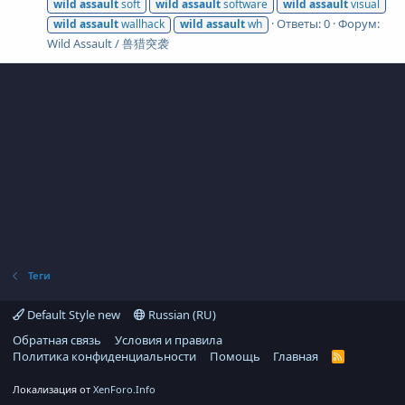
wild
assault
soft
wild
assault
software
wild
assault
visual
Ответы: 0
Форум:
wild
assault
wallhack
wild
assault
wh
Wild Assault / 兽猎突袭
Теги
Default Style new
Russian (RU)
Обратная связь
Условия и правила
Политика конфиденциальности
Помощь
Главная
R
S
S
Локализация от
XenForo.Info