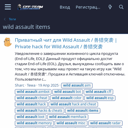
Вход
Регистрация
Теги
wild assault items
Приватный чит для Wild Assault / 兽猎突袭 |
Private hack for Wild Assault / 兽猎突袭
Уведомление о завершении жизненного цикла продукта
(End-of-Life, EOL)! Данный продукт официально достиг
стадии End-of-Life (EOL). Друзья, вынуждены сообщить вам о
том, что мы закрываем наш проект на такую игру как "Wild
Assault / 兽猎突袭". Продажа и Активация ключей отключены.
Пользователи с...
Sharc
Тема
19 Апр 2025
wild
assault
aim
wild
assault
aimbot
wild
assault
bot
wild
assault
cff
wild
assault
cheat
wild
assault
color
wild
assault
esp
wild
assault
hack
wild
assault
hack and cheat
wild
assault
hacks & cheats
wild
assault
items
wild
assault
loot
wild
assault
memhack
wild
assault
memory
wild
assault
misc
wild
assault
radar