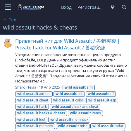
Вход
Регистрация
Теги
wild assault hacks & cheats
Приватный чит для Wild Assault / 兽猎突袭 |
Private hack for Wild Assault / 兽猎突袭
Уведомление о завершении жизненного цикла продукта
(End-of-Life, EOL)! Данный продукт официально достиг
стадии End-of-Life (EOL). Друзья, вынуждены сообщить вам о
том, что мы закрываем наш проект на такую игру как "Wild
Assault / 兽猎突袭". Продажа и Активация ключей отключены.
Пользователи с...
Sharc
Тема
19 Апр 2025
wild
assault
aim
wild
assault
aimbot
wild
assault
bot
wild
assault
cff
wild
assault
cheat
wild
assault
color
wild
assault
esp
wild
assault
hack
wild
assault
hack and cheat
wild
assault
hacks
&
cheats
wild
assault
items
wild
assault
loot
wild
assault
memhack
wild
assault
memory
wild
assault
misc
wild
assault
radar