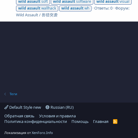
wild
assault
soft
wild
assault
software
wild
assault
visual
Ответы: 0
Форум:
wild
assault
wallhack
wild
assault
wh
Wild Assault / 兽猎突袭
Теги
Default Style new
Russian (RU)
Обратная связь
Условия и правила
Политика конфиденциальности
Помощь
Главная
R
S
S
Локализация от
XenForo.Info