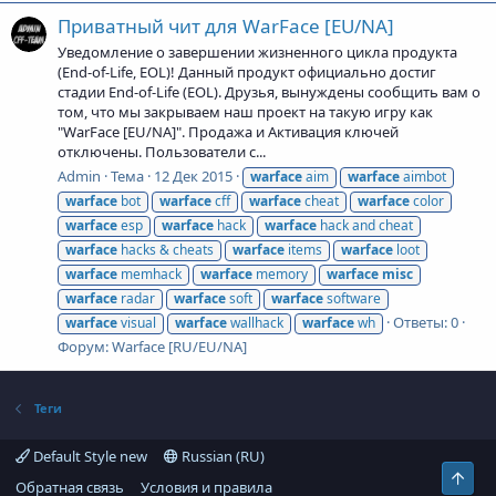
Приватный чит для WarFace [EU/NA]
Уведомление о завершении жизненного цикла продукта
(End-of-Life, EOL)! Данный продукт официально достиг
стадии End-of-Life (EOL). Друзья, вынуждены сообщить вам о
том, что мы закрываем наш проект на такую игру как
"WarFace [EU/NA]". Продажа и Активация ключей
отключены. Пользователи с...
Admin
Тема
12 Дек 2015
warface
aim
warface
aimbot
warface
bot
warface
cff
warface
cheat
warface
color
warface
esp
warface
hack
warface
hack and cheat
warface
hacks & cheats
warface
items
warface
loot
warface
memhack
warface
memory
warface
misc
warface
radar
warface
soft
warface
software
Ответы: 0
warface
visual
warface
wallhack
warface
wh
Форум:
Warface [RU/EU/NA]
Теги
Default Style new
Russian (RU)
Свер
Обратная связь
Условия и правила