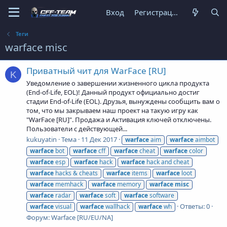
Вход
Регистрация
Теги
warface misc
Приватный чит для WarFace [RU]
K
Уведомление о завершении жизненного цикла продукта
(End-of-Life, EOL)! Данный продукт официально достиг
стадии End-of-Life (EOL). Друзья, вынуждены сообщить вам о
том, что мы закрываем наш проект на такую игру как
"WarFace [RU]". Продажа и Активация ключей отключены.
Пользователи с действующей...
kukuyatin
Тема
11 Дек 2017
warface
aim
warface
aimbot
warface
bot
warface
cff
warface
cheat
warface
color
warface
esp
warface
hack
warface
hack and cheat
warface
hacks & cheats
warface
items
warface
loot
warface
memhack
warface
memory
warface
misc
warface
radar
warface
soft
warface
software
Ответы: 0
warface
visual
warface
wallhack
warface
wh
Форум:
Warface [RU/EU/NA]