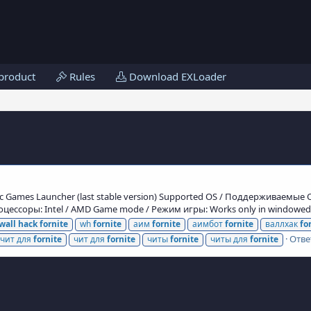
product
Rules
Download EXLoader
c Games Launcher (last stable version) Supported OS / Поддерживаемые 
ессоры: Intel / AMD Game mode / Режим игры: Works only in windowed.
wall
hack
fornite
wh
fornite
аим
fornite
аимбот
fornite
валлхак
fo
Отве
чит для
fornite
чит для
fornite
читы
fornite
читы для
fornite