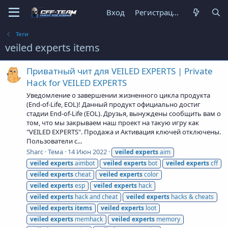
Вход
Регистрация
Теги
veiled experts items
Приватный чит для VEILED EXPERTS | Private
Hack for VEILED EXPERTS
Уведомление о завершении жизненного цикла продукта
(End-of-Life, EOL)! Данный продукт официально достиг
стадии End-of-Life (EOL). Друзья, вынуждены сообщить вам о
том, что мы закрываем наш проект на такую игру как
"VEILED EXPERTS". Продажа и Активация ключей отключены.
Пользователи с...
Sharc
Тема
14 Июн 2022
veiled
experts
aim
veiled
experts
aimbot
veiled
experts
bot
veiled
experts
cff
veiled
experts
cheat
veiled
experts
color
veiled
experts
esp
veiled
experts
hack
veiled
experts
hack and cheat
veiled
experts
hacks & cheats
veiled
experts
items
veiled
experts
loot
veiled
experts
memhack
veiled
experts
memory