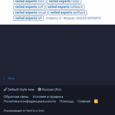
veiled
experts
misc
veiled
experts
radar
veiled
experts
soft
veiled
experts
software
veiled
experts
visual
veiled
experts
wallhack
Ответы: 0
Форум:
VEILED EXPERTS
veiled
experts
wh
Теги
Default Style new
Russian (RU)
Обратная связь
Условия и правила
Политика конфиденциальности
Помощь
Главная
R
S
S
Локализация от
XenForo.Info