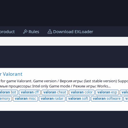
product
Rules
Download EXLoader
r Valorant
for game Valorant. Game version / Версия игры: (last stable version) Su
ые процессоры: Intel only Game mode / Режим игры: Works...
aloran
bot
valoran
cff
valoran
cheat
valoran
color
valoran
esp
val
emory
valoran
misc
valoran
radar
valoran
soft
valoran
software
v