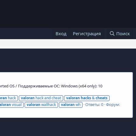
Вход
Регистрация
Поиск
pported OS / Поддерживаемые ОС: Windows (x64 only): 10
oran
hack
valoran
hack and cheat
valoran
hacks
&
cheats
Ответы: 0
Форум:
aloran
visual
valoran
wallhack
valoran
wh