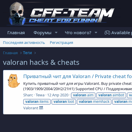
Главная
Форумы
Что нового?
Available 
Последняя активность
Регистрация
Главная
Теги
valoran hacks & cheats
Приватный чит для Valoran / Private cheat fo
Купить приватный чит для игры Valorant. Buy private cheat 
(1903/1909/2004/20H2/21H1) Supported CPU / Поддерживаем
Sharc
Тема
12 Апр 2020
valoran
aim
valoran
aimbot
v
valoran
items
valoran
loot
valoran
memhack
valoran
m
Valorant 🔜