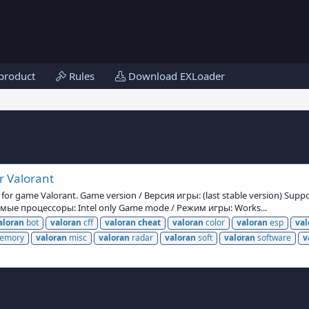
product
Rules
Download EXLoader
r Valorant
for game Valorant. Game version / Версия игры: (last stable version) Su
ые процессоры: Intel only Game mode / Режим игры: Works...
aloran
bot
valoran
cff
valoran
cheat
valoran
color
valoran
esp
val
emory
valoran
misc
valoran
radar
valoran
soft
valoran
software
v