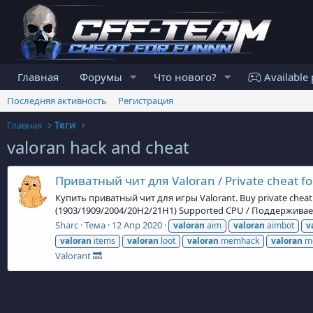
Главная
Форумы
Что нового?
Available 
Последняя активность
Регистрация
Главная
Теги
valoran hack and cheat
Приватный чит для Valoran / Private cheat fo
Купить приватный чит для игры Valorant. Buy private cheat 
(1903/1909/2004/20H2/21H1) Supported CPU / Поддерживаем
Sharc
Тема
12 Апр 2020
valoran
aim
valoran
aimbot
v
valoran
items
valoran
loot
valoran
memhack
valoran
m
Valorant 🔜