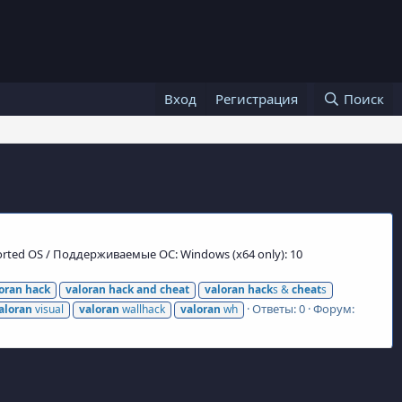
Вход
Регистрация
Поиск
pported OS / Поддерживаемые ОС: Windows (x64 only): 10
oran
hack
valoran
hack
and
cheat
valoran
hack
s &
cheat
s
Ответы: 0
Форум:
aloran
visual
valoran
wallhack
valoran
wh